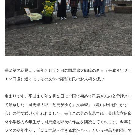
長崎菜の花忌は，毎年２月１２日の司馬遼太郎氏の命日（平成８年２月
１２日没）近くに，その文学の顕彰と氏のお人柄を偲ぶ
集まりです。平成１０年２月１日に全国で初めて司馬さんの文学碑とし
て除幕した「司馬遼太郎『竜馬がゆく』文学碑」（亀山社中ば生かす
会）
の前で式典が行われました。毎年この菜の花忌では，長崎市立伊良
林小学校の６年生が，司馬遼太郎氏の作品を朗読してくれます。今年も
９名の
６年生が，「２１世紀へ生きる君たちへ」という作品を朗読して