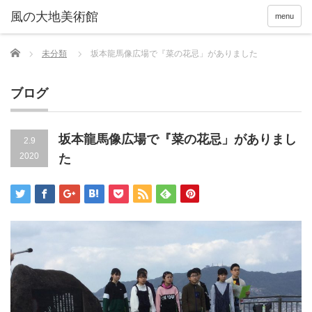
menu
Home
未分類
坂本龍馬像広場で『菜の花忌」がありました
ブログ
坂本龍馬像広場で『菜の花忌」がありまし
2.9
2020
た