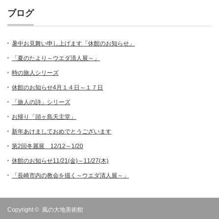
ブログ
暑中お見舞い申し上げます「休館のお知らせ」
「夏のたより～ウエダ清人展～」
時の旅人シリーズ
休館のお知らせ4月１４日～１７日
「旅人の詩」シリーズ
お帰り「頭ヶ島天主堂」
新年あけましておめでとうございます
第2回冬麗展 12/12～1/20
休館のお知らせ11/21(金)～11/27(木)
「長崎市内の教会を描く～ウエダ清人展～」
Copyright ©
風の大地美術館