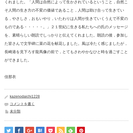
くれました。「人間は自然によって生かされているということ，自然こ
そ
人間の生き方の不変の価値であること，人間は助け合って生きてい
る，やさしさ，おもいやり，いたわりは人間が生きていくうえで不変の
ものである・・・・・。」２１世紀に生きる私たちへの氏のメッセージ
を、素晴らしい朗読でしっかりと伝えてくれました。朗読の後，参加し
た皆さんで文学碑に菜の花を献花しました。風は冷たく感じましたが，
長崎港を見下ろす龍馬像の前で，とてもさわやかなひと時を過ごすこと
ができました。
佳那衣
kazenodaichi1228
コメントを書く
未分類